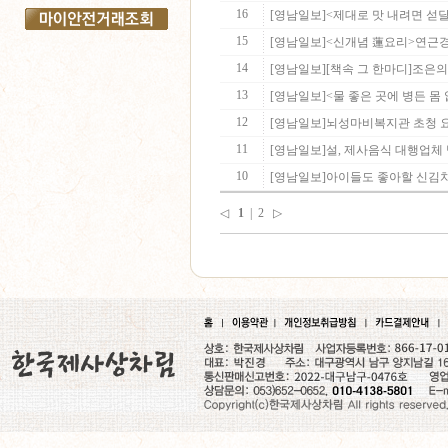
16
[영남일보]<제대로 맛 내려면 섣달
15
[영남일보]<신개념 蓮요리>연근경
14
[영남일보][책속 그 한마디]조은의 ‘
13
[영남일보]<물 좋은 곳에 병든 몸 없
12
[영남일보]뇌성마비복지관 초청 요
11
[영남일보]설, 제사음식 대행업체
10
[영남일보]아이들도 좋아할 신김치
◁
1
|
2
▷