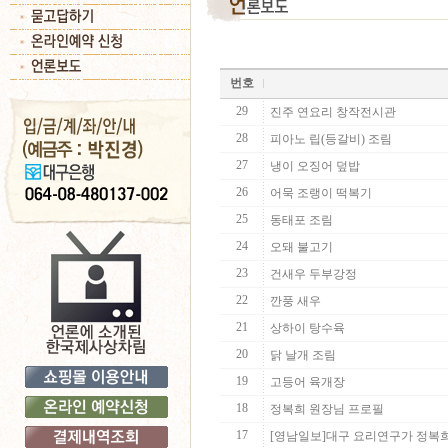
번호
29
진주 연요리 창작전시관
28
피아노 립(등갈비) 조림
27
냉이 오징어 덮밥
26
어묵 조랭이 떡복기
25
동태포 조림
24
오돼 불고기
23
건새우 두부강정
22
깐풍 새우
21
상하이 탕수육
20
닭 날개 조림
19
고등어 육개장
18
정복희 원장님 프로필
17
[영남일보]대구 요리연구가 정복희씨