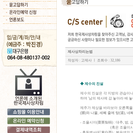
제사상차리는법
작성자 : 고제사
ㅣ 조회수 : 32,186
◆ 제수의 진설
제수의 진설은 각 지방의 관습이나
하며 '남의 제사에 감 놓아라 배 
제주가 제상을 바라보아
오른쪽을 
(脯)와 나물, 세쩨 줄에 탕(湯), 
- 조율시이(棗栗梨枾) : 대추, 밤,
(혹은 조율이시로 놓
- 홍동백서(紅東白西) : 붉은색의 