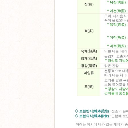
* 육전(肉煎) :
전(煎)
* 어전(魚煎) :
구이. 제사음식
꾸어 올렸으나 
* 육적(肉炙) :
적(炙)
* 어적(魚炙) :
* 계적(鷄炙) :
숙채(熟菜)
익힌 나물. 대개
물김치. 고춧가
침채(沈菜)
* 경상도 지방
청장(淸醬)
맑은 간장
전통적으로 대추,
과일류
따라 나는 사과,
고기를 말린 육
보통 북어포를 
포(脯)
* 경상도 지방
건어물에 중점을
◇ 보본반시(報本反始)
: 선조의 은
◇ 보본의식(報本依食)
: 근본에 보
아래는 예서에 나와 있는 제례의 종