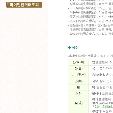
- 생동숙서(生東熟西) : 생것은 동쪽
- 좌포우혜(左脯右醯) : 포(건어물
- 어동육서(魚東肉西) : 어물은 동
- 두동미서(頭東尾西) : 생선의 머
- 건좌습우(乾左濕右) : 마른 것은
- 접동잔서( -.東盞西) : 접시는 
- 우반좌갱(右飯左羹) : 밥은 왼쪽,
- 남좌여우(男左女右) : 제상의 왼
◆ 제수
제사에 쓰이는 제물을 가리키며 
반(飯).메
밥을 말한다. 
갱(羹)
국. 쇠고기와 무
숙수(熟水)
숭늉이다. 냉수
면(麵)
국수. 삶아 건
편
떡. 현란한 색
편청
꿀이나 조청 또
찌개를 말한다. 
탕(湯)
함께 끓여서 1탕
* 3탕 : 육탕
부침개. 육전과