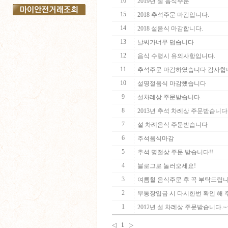
16
2019년 설 음식주문
15
2018 추석주문 마감입니다.
14
2018 설음식 마감합니다.
13
날씨가너무 덥습니다
12
음식 수령시 유의사항입니다.
11
추석주문 마감하였습니다 감사합
10
설명절음식 마감했습니다
9
설차례상 주문받습니다.
8
2013년 추석 차례상 주문받습니다
7
설 차례음식 주문받습니다
6
추석음식마감
5
추석 명절상 주문 받습니다!!
4
블로그로 놀러오세요!
3
여름철 음식주문 후 꼭 부탁드립니
2
무통장입금 시 다시한번 확인 해 
1
2012년 설 차례상 주문받습니다.~
◁
1
▷